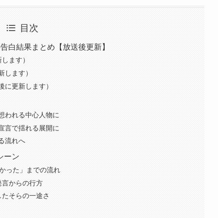
目次
の告白結果まとめ【放送後更新】
新します）
新します）
後に更新します）
想われる中心人物に
宣言で揺れる展開に
る流れへ
シーン
よかった」までの流れ
発言からの行方
したそらの一途さ