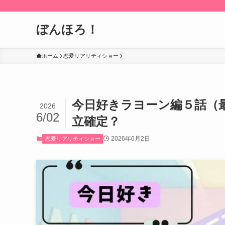
ぼんほろ！
ホーム
恋愛リアリティショー
今日好きラヨーン編５話（
2026
6/02
立確定？
2026年6月2日
恋愛リアリティショー