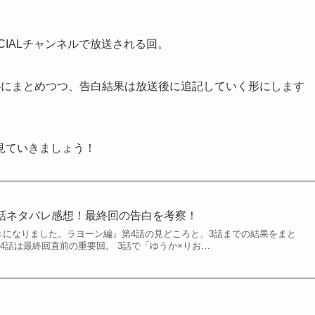
SPECIALチャンネルで放送される回。
心にまとめつつ、告白結果は放送後に追記していく形にします
見ていきましょう！
話ネタバレ感想！最終回の告白を考察！
好きになりました。ラヨーン編』第4話の見どころと、3話までの結果をまと
4話は最終回直前の重要回。 3話で「ゆうか×りお…