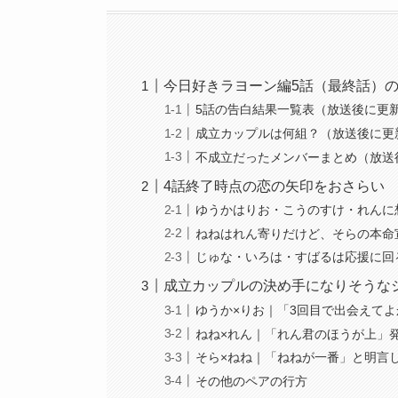
今日好きラヨーン編5話（最終話）
5話の告白結果一覧表（放送後に更
成立カップルは何組？（放送後に更
不成立だったメンバーまとめ（放送
4話終了時点の恋の矢印をおさらい
ゆうかはりお・こうのすけ・れんに
ねねはれん寄りだけど、そらの本命
じゅな・いろは・すばるは応援に回
成立カップルの決め手になりそうな
ゆうか×りお｜「3回目で出会えて
ねね×れん｜「れん君のほうが上」
そら×ねね｜「ねねが一番」と明言
その他のペアの行方