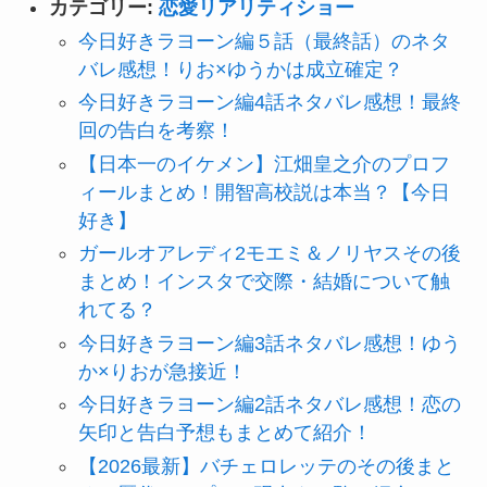
カテゴリー:
恋愛リアリティショー
今日好きラヨーン編５話（最終話）のネタ
バレ感想！りお×ゆうかは成立確定？
今日好きラヨーン編4話ネタバレ感想！最終
回の告白を考察！
【日本一のイケメン】江畑皇之介のプロフ
ィールまとめ！開智高校説は本当？【今日
好き】
ガールオアレディ2モエミ＆ノリヤスその後
まとめ！インスタで交際・結婚について触
れてる？
今日好きラヨーン編3話ネタバレ感想！ゆう
か×りおが急接近！
今日好きラヨーン編2話ネタバレ感想！恋の
矢印と告白予想もまとめて紹介！
【2026最新】バチェロレッテのその後まと