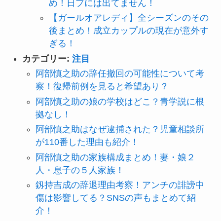
め！日プには出てません！
【ガールオアレディ】全シーズンのその
後まとめ！成立カップルの現在が意外す
ぎる！
カテゴリー:
注目
阿部慎之助の辞任撤回の可能性について考
察！復帰前例を見ると希望あり？
阿部慎之助の娘の学校はどこ？青学説に根
拠なし！
阿部慎之助はなぜ逮捕された？児童相談所
が110番した理由も紹介！
阿部慎之助の家族構成まとめ！妻・娘２
人・息子の５人家族！
釼持吉成の辞退理由考察！アンチの誹謗中
傷は影響してる？SNSの声もまとめて紹
介！