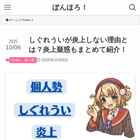
ぼんほろ！
ホーム
Vtuber
しぐれういが炎上しない理由と
2025
10/06
は？炎上疑惑もまとめて紹介！
2025年10月6日
Vtuber
個人勢