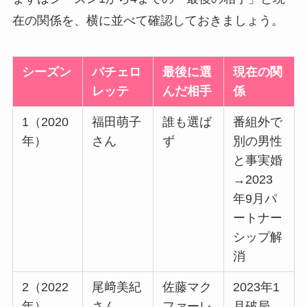
在の関係を、横に並べて確認しておきましょう。
シーズン
バチェロ
最後に選
現在の関
レッテ
んだ相手
係
1（2020
福田萌子
誰も選ば
番組外で
年）
さん
ず
別の男性
と事実婚
→2023
年9月パ
ートナー
シップ解
消
2（2022
尾﨑美紀
佐藤マク
2023年1
年）
さん
ファーレ
月破局、