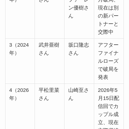
ン優樹さ
現在は別
ん
の新パー
トナーと
交際中
3（2024
武井亜樹
坂口隆志
アフター
年）
さん
さん
ファイナ
ルローズ
で破局を
発表
4（2026
平松里菜
山崎至さ
2026年5
年）
さん
ん
月15日配
信回でカ
ップル成
立、現在