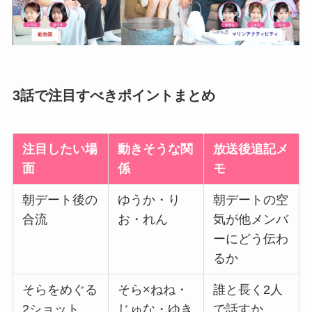
3話で注目すべきポイントまとめ
注目したい場
動きそうな関
放送後追記メ
面
係
モ
朝デート後の
ゆうか・り
朝デートの空
合流
お・れん
気が他メンバ
ーにどう伝わ
るか
そらをめぐる
そら×ねね・
誰と長く2人
2ショット
じゅな・ゆき
で話すか