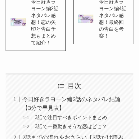
今日好きラ
今日好きラ
ヨーン編2話
ヨーン編4話
ネタバレ感
ネタバレ感
想！恋の矢
想！最終回
印と告白予
の告白を考
想もまとめ
察！
て紹介！
目次
今日好きラヨーン編3話のネタバレ結論
【3分で早見表】
3話で注目すべきポイントまとめ
3話で一番動きそうな恋はどこ？
2話までの流れをおさらい【3話だけ読み